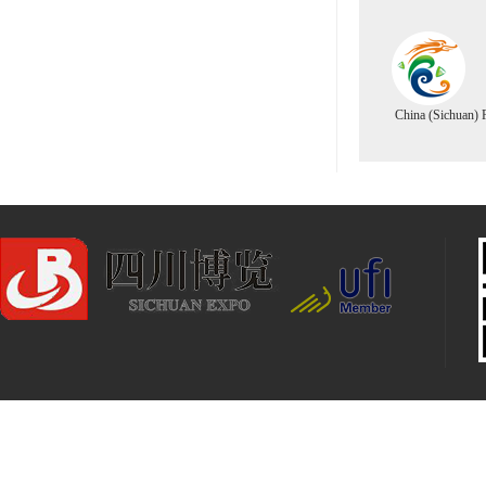
China (Sichuan) F